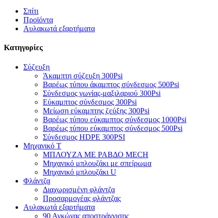
Σπίτι
Προϊόντα
Αυλακωτά εξαρτήματα
Κατηγορίες
Σύζευξη
Άκαμπτη σύζευξη 300Psi
Βαρέως τύπου άκαμπτος σύνδεσμος 500Psi
Σύνδεσμος γωνίας-μαξιλαριού 300Psi
Εύκαμπτος σύνδεσμος 300Psi
Μείωση εύκαμπτης ζεύξης 300Psi
Βαρέως τύπου εύκαμπτος σύνδεσμος 1000Psi
Βαρέως τύπου εύκαμπτος σύνδεσμος 500Psi
Σύνδεσμος HDPE 300PSI
Μηχανικό Τ
ΜΠΛΟΥΖΑ ΜΕ ΡΑΒΔΟ MECH
Μηχανικό μπλουζάκι με σπείρωμα
Μηχανικό μπλουζάκι U
Φλάντζα
Διαχωρισμένη φλάντζα
Προσαρμογέας φλάντζας
Αυλακωτά εξαρτήματα
90 Αγκώνας αποστράγγισης