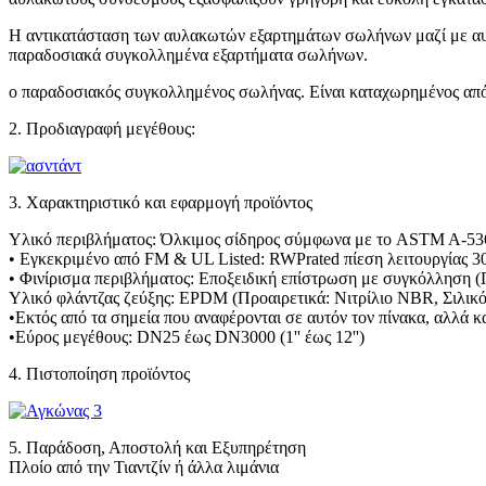
Η αντικατάσταση των αυλακωτών εξαρτημάτων σωλήνων μαζί με αυ
παραδοσιακά συγκολλημένα εξαρτήματα σωλήνων.
ο παραδοσιακός συγκολλημένος σωλήνας. Είναι καταχωρημένος απ
2. Προδιαγραφή μεγέθους:
3. Χαρακτηριστικό και εφαρμογή προϊόντος
Υλικό περιβλήματος: Όλκιμος σίδηρος σύμφωνα με το ASTM A-536
• Εγκεκριμένο από FM & UL Listed: RWPrated πίεση λειτουργίας 30
• Φινίρισμα περιβλήματος: Εποξειδική επίστρωση με συγκόλληση (
Υλικό φλάντζας ζεύξης: EPDM (Προαιρετικά: Νιτρίλιο NBR, Σιλικό
•Εκτός από τα σημεία που αναφέρονται σε αυτόν τον πίνακα, αλλά κ
•Εύρος μεγέθους: DN25 έως DN3000 (1'' έως 12'')
4. Πιστοποίηση προϊόντος
5. Παράδοση, Αποστολή και Εξυπηρέτηση
Πλοίο από την Τιαντζίν ή άλλα λιμάνια