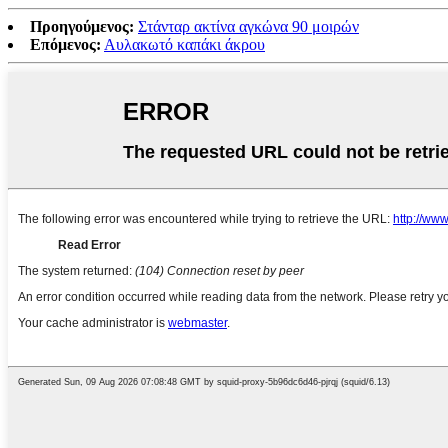
Προηγούμενος:
Στάνταρ ακτίνα αγκώνα 90 μοιρών
Επόμενος:
Αυλακωτό καπάκι άκρου