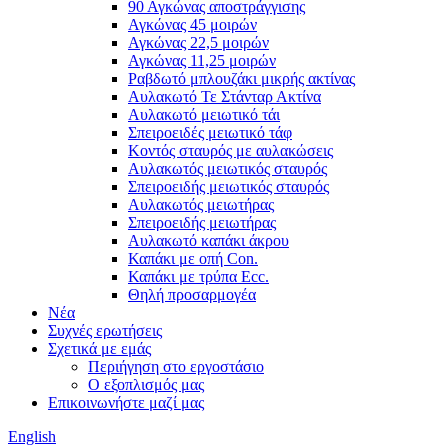
90 Αγκώνας αποστράγγισης
Αγκώνας 45 μοιρών
Αγκώνας 22,5 μοιρών
Αγκώνας 11,25 μοιρών
Ραβδωτό μπλουζάκι μικρής ακτίνας
Αυλακωτό Τε Στάνταρ Ακτίνα
Αυλακωτό μειωτικό τάι
Σπειροειδές μειωτικό τάφ
Κοντός σταυρός με αυλακώσεις
Αυλακωτός μειωτικός σταυρός
Σπειροειδής μειωτικός σταυρός
Αυλακωτός μειωτήρας
Σπειροειδής μειωτήρας
Αυλακωτό καπάκι άκρου
Καπάκι με οπή Con.
Καπάκι με τρύπα Ecc.
Θηλή προσαρμογέα
Νέα
Συχνές ερωτήσεις
Σχετικά με εμάς
Περιήγηση στο εργοστάσιο
Ο εξοπλισμός μας
Επικοινωνήστε μαζί μας
English