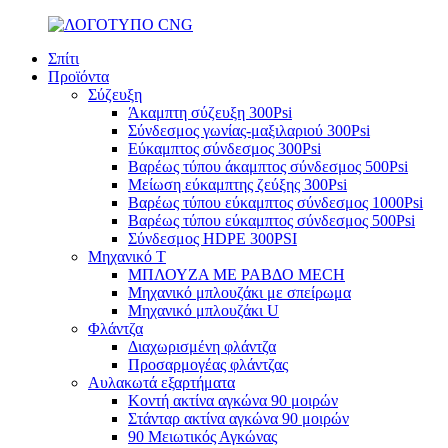
Σπίτι
Προϊόντα
Σύζευξη
Άκαμπτη σύζευξη 300Psi
Σύνδεσμος γωνίας-μαξιλαριού 300Psi
Εύκαμπτος σύνδεσμος 300Psi
Βαρέως τύπου άκαμπτος σύνδεσμος 500Psi
Μείωση εύκαμπτης ζεύξης 300Psi
Βαρέως τύπου εύκαμπτος σύνδεσμος 1000Psi
Βαρέως τύπου εύκαμπτος σύνδεσμος 500Psi
Σύνδεσμος HDPE 300PSI
Μηχανικό Τ
ΜΠΛΟΥΖΑ ΜΕ ΡΑΒΔΟ MECH
Μηχανικό μπλουζάκι με σπείρωμα
Μηχανικό μπλουζάκι U
Φλάντζα
Διαχωρισμένη φλάντζα
Προσαρμογέας φλάντζας
Αυλακωτά εξαρτήματα
Κοντή ακτίνα αγκώνα 90 μοιρών
Στάνταρ ακτίνα αγκώνα 90 μοιρών
90 Μειωτικός Αγκώνας