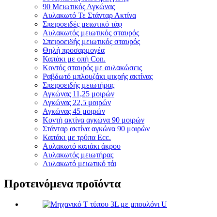
90 Μειωτικός Αγκώνας
Αυλακωτό Τε Στάνταρ Ακτίνα
Σπειροειδές μειωτικό τάφ
Αυλακωτός μειωτικός σταυρός
Σπειροειδής μειωτικός σταυρός
Θηλή προσαρμογέα
Καπάκι με οπή Con.
Κοντός σταυρός με αυλακώσεις
Ραβδωτό μπλουζάκι μικρής ακτίνας
Σπειροειδής μειωτήρας
Αγκώνας 11,25 μοιρών
Αγκώνας 22,5 μοιρών
Αγκώνας 45 μοιρών
Κοντή ακτίνα αγκώνα 90 μοιρών
Στάνταρ ακτίνα αγκώνα 90 μοιρών
Καπάκι με τρύπα Ecc.
Αυλακωτό καπάκι άκρου
Αυλακωτός μειωτήρας
Αυλακωτό μειωτικό τάι
Προτεινόμενα προϊόντα