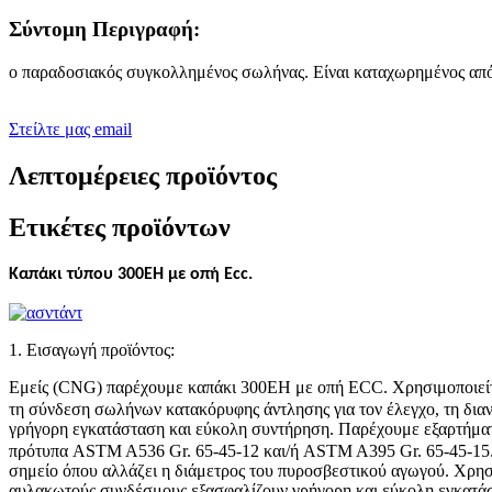
Σύντομη Περιγραφή:
ο παραδοσιακός συγκολλημένος σωλήνας. Είναι καταχωρημένος απ
Στείλτε μας email
Λεπτομέρειες προϊόντος
Ετικέτες προϊόντων
Καπάκι τύπου 300EH με οπή Ecc.
1. Εισαγωγή προϊόντος:
Εμείς (CNG) παρέχουμε καπάκι 300EH με οπή ECC. Χρησιμοποιείται γ
τη σύνδεση σωλήνων κατακόρυφης άντλησης για τον έλεγχο, τη διαν
γρήγορη εγκατάσταση και εύκολη συντήρηση. Παρέχουμε εξαρτήμα
πρότυπα ASTM A536 Gr. 65-45-12 και/ή ASTM A395 Gr. 65-45-15. Ο
σημείο όπου αλλάζει η διάμετρος του πυροσβεστικού αγωγού. Χρη
αυλακωτούς συνδέσμους εξασφαλίζουν γρήγορη και εύκολη εγκατ