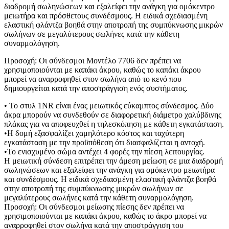
διαδρομή σωληνώσεων και εξαλείφει την ανάγκη για ομόκεντρο
μειωτήρα και πρόσθετους συνδέσμους. Η ειδικά σχεδιασμένη
ελαστική φλάντζα βοηθά στην αποτροπή της συμπύκνωσης μικρών
σωλήνων σε μεγαλύτερους σωλήνες κατά την κάθετη
συναρμολόγηση.
Προσοχή: Οι σύνδεσμοι Μοντέλο 7706 δεν πρέπει να
χρησιμοποιούνται με καπάκι άκρου, καθώς το καπάκι άκρου
μπορεί να αναρροφηθεί στον σωλήνα από το κενό που
δημιουργείται κατά την αποστράγγιση ενός συστήματος.
• Το στυλ 1NR είναι ένας μειωτικός εύκαμπτος σύνδεσμος. Δύο
άκρα μπορούν να συνδεθούν σε διαφορετική διάμετρο χαλύβδινης
πλάκας για να αποφευχθεί η τηλεσκόπηση με κάθετη εγκατάσταση.
•Η δομή εξασφαλίζει χαμηλότερο κόστος και ταχύτερη
εγκατάσταση με την προϋπόθεση ότι διασφαλίζεται η αντοχή.
•Το ενισχυμένο σώμα αντέχει 4 φορές την πίεση λειτουργίας.
Η μειωτική σύνδεση επιτρέπει την άμεση μείωση σε μια διαδρομή
σωληνώσεων και εξαλείφει την ανάγκη για ομόκεντρο μειωτήρα
και συνδέσμους. Η ειδικά σχεδιασμένη ελαστική φλάντζα βοηθά
στην αποτροπή της συμπύκνωσης μικρών σωλήνων σε
μεγαλύτερους σωλήνες κατά την κάθετη συναρμολόγηση.
Προσοχή: Οι σύνδεσμοι μείωσης πίεσης δεν πρέπει να
χρησιμοποιούνται με καπάκι άκρου, καθώς το άκρο μπορεί να
αναρροφηθεί στον σωλήνα κατά την αποστράγγιση του