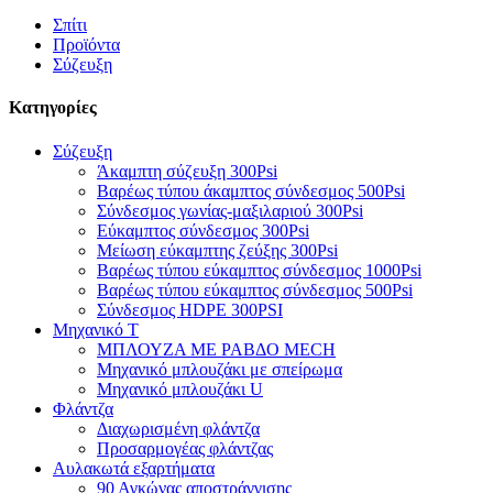
Σπίτι
Προϊόντα
Σύζευξη
Κατηγορίες
Σύζευξη
Άκαμπτη σύζευξη 300Psi
Βαρέως τύπου άκαμπτος σύνδεσμος 500Psi
Σύνδεσμος γωνίας-μαξιλαριού 300Psi
Εύκαμπτος σύνδεσμος 300Psi
Μείωση εύκαμπτης ζεύξης 300Psi
Βαρέως τύπου εύκαμπτος σύνδεσμος 1000Psi
Βαρέως τύπου εύκαμπτος σύνδεσμος 500Psi
Σύνδεσμος HDPE 300PSI
Μηχανικό Τ
ΜΠΛΟΥΖΑ ΜΕ ΡΑΒΔΟ MECH
Μηχανικό μπλουζάκι με σπείρωμα
Μηχανικό μπλουζάκι U
Φλάντζα
Διαχωρισμένη φλάντζα
Προσαρμογέας φλάντζας
Αυλακωτά εξαρτήματα
90 Αγκώνας αποστράγγισης