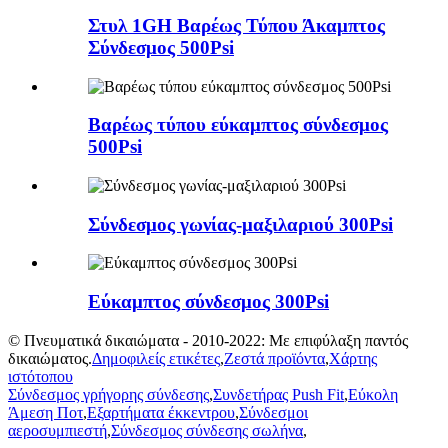
Στυλ 1GH Βαρέως Τύπου Άκαμπτος
Σύνδεσμος 500Psi
Βαρέως τύπου εύκαμπτος σύνδεσμος
500Psi
Σύνδεσμος γωνίας-μαξιλαριού 300Psi
Εύκαμπτος σύνδεσμος 300Psi
© Πνευματικά δικαιώματα - 2010-2022: Με επιφύλαξη παντός
δικαιώματος.
Δημοφιλείς ετικέτες
,
Ζεστά προϊόντα
,
Χάρτης
ιστότοπου
Σύνδεσμος γρήγορης σύνδεσης
,
Συνδετήρας Push Fit
,
Εύκολη
Άμεση Ποτ
,
Εξαρτήματα έκκεντρου
,
Σύνδεσμοι
αεροσυμπιεστή
,
Σύνδεσμος σύνδεσης σωλήνα
,