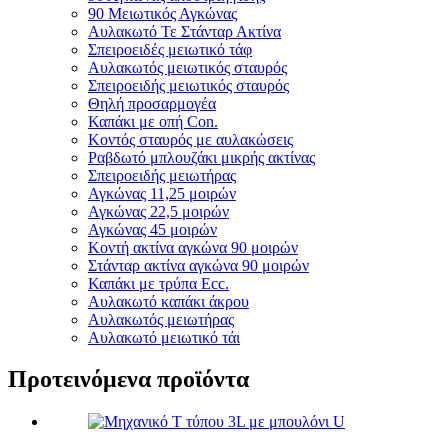
90 Μειωτικός Αγκώνας
Αυλακωτό Τε Στάνταρ Ακτίνα
Σπειροειδές μειωτικό τάφ
Αυλακωτός μειωτικός σταυρός
Σπειροειδής μειωτικός σταυρός
Θηλή προσαρμογέα
Καπάκι με οπή Con.
Κοντός σταυρός με αυλακώσεις
Ραβδωτό μπλουζάκι μικρής ακτίνας
Σπειροειδής μειωτήρας
Αγκώνας 11,25 μοιρών
Αγκώνας 22,5 μοιρών
Αγκώνας 45 μοιρών
Κοντή ακτίνα αγκώνα 90 μοιρών
Στάνταρ ακτίνα αγκώνα 90 μοιρών
Καπάκι με τρύπα Ecc.
Αυλακωτό καπάκι άκρου
Αυλακωτός μειωτήρας
Αυλακωτό μειωτικό τάι
Προτεινόμενα προϊόντα