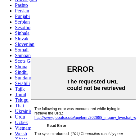
Pashto
Persian
Punjabi
Serbian
Sesotho
Sinhala
Slovak
Slovenian
Somali
Samoan
Scots Gaelic
Shona
Sindhi
Sundanese
Swahili
Tajik
Tamil
Telugu
Thai
Ukrainian
Urdu
Uzbek
Vietnamese
Welsh