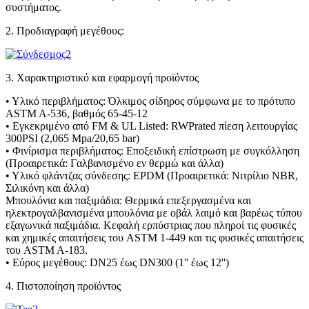
συστήματος.
2. Προδιαγραφή μεγέθους:
3. Χαρακτηριστικό και εφαρμογή προϊόντος
• Υλικό περιβλήματος: Όλκιμος σίδηρος σύμφωνα με το πρότυπο
ASTM A-536, βαθμός 65-45-12
• Εγκεκριμένο από FM & UL Listed: RWPrated πίεση λειτουργίας
300PSI (2,065 Mpa/20,65 bar)
• Φινίρισμα περιβλήματος: Εποξειδική επίστρωση με συγκόλληση
(Προαιρετικά: Γαλβανισμένο εν θερμώ και άλλα)
• Υλικό φλάντζας σύνδεσης: EPDM (Προαιρετικά: Νιτρίλιο NBR,
Σιλικόνη και άλλα)
Μπουλόνια και παξιμάδια: Θερμικά επεξεργασμένα και
ηλεκτρογαλβανισμένα μπουλόνια με οβάλ λαιμό και βαρέως τύπου
εξαγωνικά παξιμάδια. Κεφαλή ερπύστριας που πληροί τις φυσικές
και χημικές απαιτήσεις του ASTM 1-449 και τις φυσικές απαιτήσεις
του ASTM A-183.
• Εύρος μεγέθους: DN25 έως DN300 (1'' έως 12'')
4. Πιστοποίηση προϊόντος