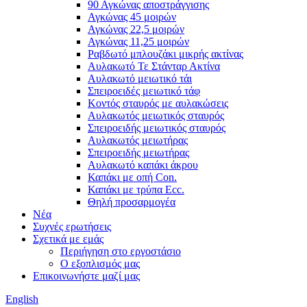
90 Αγκώνας αποστράγγισης
Αγκώνας 45 μοιρών
Αγκώνας 22,5 μοιρών
Αγκώνας 11,25 μοιρών
Ραβδωτό μπλουζάκι μικρής ακτίνας
Αυλακωτό Τε Στάνταρ Ακτίνα
Αυλακωτό μειωτικό τάι
Σπειροειδές μειωτικό τάφ
Κοντός σταυρός με αυλακώσεις
Αυλακωτός μειωτικός σταυρός
Σπειροειδής μειωτικός σταυρός
Αυλακωτός μειωτήρας
Σπειροειδής μειωτήρας
Αυλακωτό καπάκι άκρου
Καπάκι με οπή Con.
Καπάκι με τρύπα Ecc.
Θηλή προσαρμογέα
Νέα
Συχνές ερωτήσεις
Σχετικά με εμάς
Περιήγηση στο εργοστάσιο
Ο εξοπλισμός μας
Επικοινωνήστε μαζί μας
English