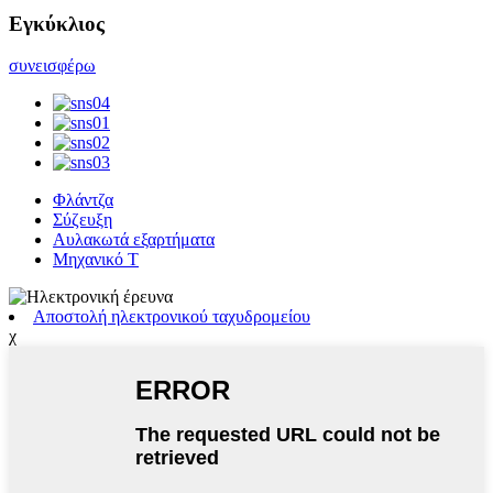
Εγκύκλιος
συνεισφέρω
Φλάντζα
Σύζευξη
Αυλακωτά εξαρτήματα
Μηχανικό Τ
Αποστολή ηλεκτρονικού ταχυδρομείου
χ