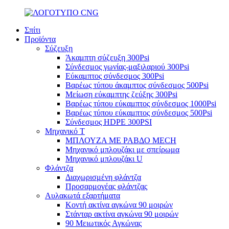
Σπίτι
Προϊόντα
Σύζευξη
Άκαμπτη σύζευξη 300Psi
Σύνδεσμος γωνίας-μαξιλαριού 300Psi
Εύκαμπτος σύνδεσμος 300Psi
Βαρέως τύπου άκαμπτος σύνδεσμος 500Psi
Μείωση εύκαμπτης ζεύξης 300Psi
Βαρέως τύπου εύκαμπτος σύνδεσμος 1000Psi
Βαρέως τύπου εύκαμπτος σύνδεσμος 500Psi
Σύνδεσμος HDPE 300PSI
Μηχανικό Τ
ΜΠΛΟΥΖΑ ΜΕ ΡΑΒΔΟ MECH
Μηχανικό μπλουζάκι με σπείρωμα
Μηχανικό μπλουζάκι U
Φλάντζα
Διαχωρισμένη φλάντζα
Προσαρμογέας φλάντζας
Αυλακωτά εξαρτήματα
Κοντή ακτίνα αγκώνα 90 μοιρών
Στάνταρ ακτίνα αγκώνα 90 μοιρών
90 Μειωτικός Αγκώνας