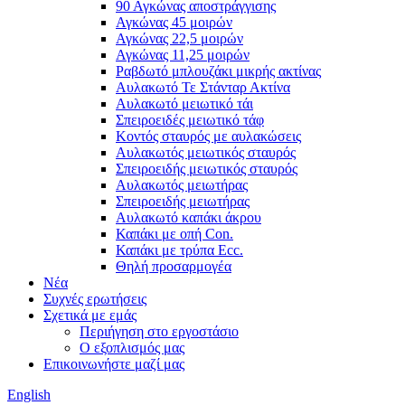
90 Αγκώνας αποστράγγισης
Αγκώνας 45 μοιρών
Αγκώνας 22,5 μοιρών
Αγκώνας 11,25 μοιρών
Ραβδωτό μπλουζάκι μικρής ακτίνας
Αυλακωτό Τε Στάνταρ Ακτίνα
Αυλακωτό μειωτικό τάι
Σπειροειδές μειωτικό τάφ
Κοντός σταυρός με αυλακώσεις
Αυλακωτός μειωτικός σταυρός
Σπειροειδής μειωτικός σταυρός
Αυλακωτός μειωτήρας
Σπειροειδής μειωτήρας
Αυλακωτό καπάκι άκρου
Καπάκι με οπή Con.
Καπάκι με τρύπα Ecc.
Θηλή προσαρμογέα
Νέα
Συχνές ερωτήσεις
Σχετικά με εμάς
Περιήγηση στο εργοστάσιο
Ο εξοπλισμός μας
Επικοινωνήστε μαζί μας
English