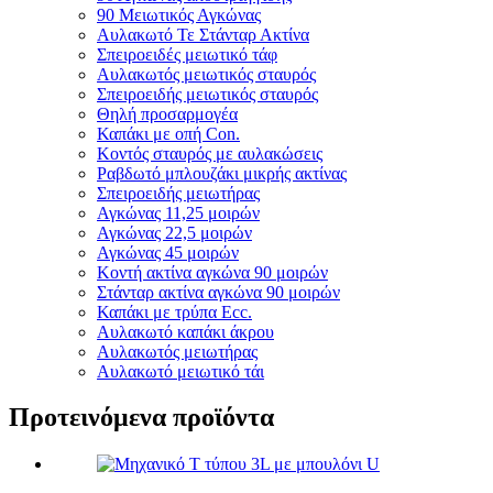
90 Μειωτικός Αγκώνας
Αυλακωτό Τε Στάνταρ Ακτίνα
Σπειροειδές μειωτικό τάφ
Αυλακωτός μειωτικός σταυρός
Σπειροειδής μειωτικός σταυρός
Θηλή προσαρμογέα
Καπάκι με οπή Con.
Κοντός σταυρός με αυλακώσεις
Ραβδωτό μπλουζάκι μικρής ακτίνας
Σπειροειδής μειωτήρας
Αγκώνας 11,25 μοιρών
Αγκώνας 22,5 μοιρών
Αγκώνας 45 μοιρών
Κοντή ακτίνα αγκώνα 90 μοιρών
Στάνταρ ακτίνα αγκώνα 90 μοιρών
Καπάκι με τρύπα Ecc.
Αυλακωτό καπάκι άκρου
Αυλακωτός μειωτήρας
Αυλακωτό μειωτικό τάι
Προτεινόμενα προϊόντα