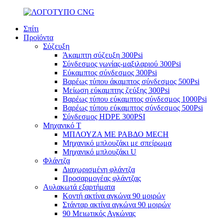
Σπίτι
Προϊόντα
Σύζευξη
Άκαμπτη σύζευξη 300Psi
Σύνδεσμος γωνίας-μαξιλαριού 300Psi
Εύκαμπτος σύνδεσμος 300Psi
Βαρέως τύπου άκαμπτος σύνδεσμος 500Psi
Μείωση εύκαμπτης ζεύξης 300Psi
Βαρέως τύπου εύκαμπτος σύνδεσμος 1000Psi
Βαρέως τύπου εύκαμπτος σύνδεσμος 500Psi
Σύνδεσμος HDPE 300PSI
Μηχανικό Τ
ΜΠΛΟΥΖΑ ΜΕ ΡΑΒΔΟ MECH
Μηχανικό μπλουζάκι με σπείρωμα
Μηχανικό μπλουζάκι U
Φλάντζα
Διαχωρισμένη φλάντζα
Προσαρμογέας φλάντζας
Αυλακωτά εξαρτήματα
Κοντή ακτίνα αγκώνα 90 μοιρών
Στάνταρ ακτίνα αγκώνα 90 μοιρών
90 Μειωτικός Αγκώνας