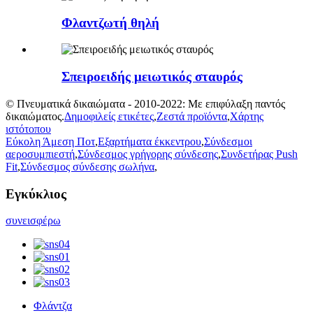
Φλαντζωτή θηλή
Σπειροειδής μειωτικός σταυρός
© Πνευματικά δικαιώματα - 2010-2022: Με επιφύλαξη παντός
δικαιώματος.
Δημοφιλείς ετικέτες
,
Ζεστά προϊόντα
,
Χάρτης
ιστότοπου
Εύκολη Άμεση Ποτ
,
Εξαρτήματα έκκεντρου
,
Σύνδεσμοι
αεροσυμπιεστή
,
Σύνδεσμος γρήγορης σύνδεσης
,
Συνδετήρας Push
Fit
,
Σύνδεσμος σύνδεσης σωλήνα
,
Εγκύκλιος
συνεισφέρω
Φλάντζα