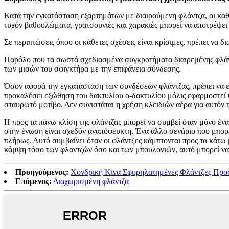
Κατά την εγκατάσταση εξαρτημάτων με διαιρούμενη φλάντζα, οι καθα
τυχόν βαθουλώματα, γρατσουνιές και χαρακιές μπορεί να αποτρέψει
Σε περιπτώσεις όπου οι κάθετες σχέσεις είναι κρίσιμες, πρέπει να
Παρόλο που τα σωστά σχεδιασμένα συγκροτήματα διαιρεμένης φλάντζα
των μισών του σφιγκτήρα με την επιφάνεια σύνδεσης.
Όσον αφορά την εγκατάσταση των συνδέσεων φλάντζας, πρέπει να εφ
προκαλέσει εξώθηση του δακτυλίου ο-δακτυλίου μόλις εφαρμοστεί υ
σταυρωτό μοτίβο. Δεν συνιστάται η χρήση κλειδιών αέρα για αυτόν 
Η προς τα πάνω κλίση της φλάντζας μπορεί να συμβεί όταν μόνο έν
στην ένωση είναι σχεδόν αναπόφευκτη. Ένα άλλο σενάριο που μπορε
πλήρως. Αυτό συμβαίνει όταν οι φλάντζες κάμπτονται προς τα κάτω
κάμψη τόσο των φλαντζών όσο και των μπουλονιών, αυτό μπορεί να
Προηγούμενος:
Χονδρική Κίνα Σφυρηλατημένες Φλάντζες Προ
Επόμενος:
Διαχωρισμένη φλάντζα