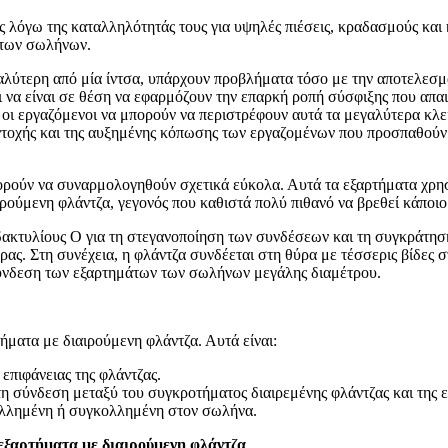
ς λόγω της καταλληλότητάς τους για υψηλές πιέσεις, κραδασμούς και
πτων σωλήνων.
λύτερη από μία ίντσα, υπάρχουν προβλήματα τόσο με την αποτελεσμα
ι να είναι σε θέση να εφαρμόζουν την επαρκή ροπή σύσφιξης που απαι
 οι εργαζόμενοι να μπορούν να περιστρέφουν αυτά τα μεγαλύτερα κλ
ντοχής και της αυξημένης κόπωσης των εργαζομένων που προσπαθούν
ρούν να συναρμολογηθούν σχετικά εύκολα. Αυτά τα εξαρτήματα χρησι
ρούμενη φλάντζα, γεγονός που καθιστά πολύ πιθανό να βρεθεί κάποιο
δακτυλίους Ο για τη στεγανοποίηση των συνδέσεων και τη συγκράτησ
ύρας. Στη συνέχεια, η φλάντζα συνδέεται στη θύρα με τέσσερις βίδες 
η σύνδεση των εξαρτημάτων των σωλήνων μεγάλης διαμέτρου.
τήματα με διαιρούμενη φλάντζα. Αυτά είναι:
επιφάνειας της φλάντζας.
η σύνδεση μεταξύ του συγκροτήματος διαιρεμένης φλάντζας και της ε
λλημένη ή συγκολλημένη στον σωλήνα.
εξαρτήματα με διαιρούμενη φλάντζα