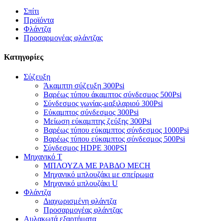
Σπίτι
Προϊόντα
Φλάντζα
Προσαρμογέας φλάντζας
Κατηγορίες
Σύζευξη
Άκαμπτη σύζευξη 300Psi
Βαρέως τύπου άκαμπτος σύνδεσμος 500Psi
Σύνδεσμος γωνίας-μαξιλαριού 300Psi
Εύκαμπτος σύνδεσμος 300Psi
Μείωση εύκαμπτης ζεύξης 300Psi
Βαρέως τύπου εύκαμπτος σύνδεσμος 1000Psi
Βαρέως τύπου εύκαμπτος σύνδεσμος 500Psi
Σύνδεσμος HDPE 300PSI
Μηχανικό Τ
ΜΠΛΟΥΖΑ ΜΕ ΡΑΒΔΟ MECH
Μηχανικό μπλουζάκι με σπείρωμα
Μηχανικό μπλουζάκι U
Φλάντζα
Διαχωρισμένη φλάντζα
Προσαρμογέας φλάντζας
Αυλακωτά εξαρτήματα