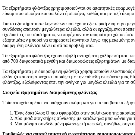
Τα εξαρτήματα φλάντζας χρησιμοποιούνται σε απαιτητικές εφαρμογέ
εύκαμπτου σωλήνα και σωλήνα ή σωλήνα, καθώς και μεταξύ άκαμ
Για τα εξαρτήματα σωληνώσεων που έχουν εξωτερική διάμετρο μεγα
συνδέσεις απαιτούν μεγαλύτερα κλειδιά, αλλά οι εργαζόμενοι πρέπε
σχεδιαστές του συστήματος να παρέχουν τον απαραίτητο χώρο ώστε
εξαρτημάτων μπορεί να επηρεαστεί αρνητικά λόγω της μειωμένης α
διαιρεμένη φλάντζα λύνει αυτά τα προβλήματα.
Τα εξαρτήματα φλάντζας έχουν υψηλή αντοχή στη χαλάρωση και μπο
από 700 διαφορετικά μεγέθη και διαμορφώσεις εξαρτημάτων με διαι
Τα εξαρτήματα με διαιρούμενη φλάντζα χρησιμοποιούν ελαστικούς 
φλάντζα και στη συνέχεια ταιριάζει με την επίπεδη επιφάνεια μιας θ
φλάντζας, εξαλείφοντας έτσι την ανάγκη για μεγάλα κλειδιά για τ
Στοιχεία εξαρτημάτων διαιρούμενης φλάντζας
Τρία στοιχεία πρέπει να υπάρχουν ακόμη και για τα πιο βασικά εξαρ
Ένας δακτύλιος Ο που εφαρμόζει στην αυλάκωση της ακραίας 
Δύο μισά σφιγκτήρες σύνδεσης με κατάλληλα μπουλόνια για τ
Μια μόνιμα συνδεδεμένη φλαντζωτή κεφαλή, συνήθως συγκο
Συμβουλές για αποτελεσματική εγκατάσταση χρησιμοποιώντας 