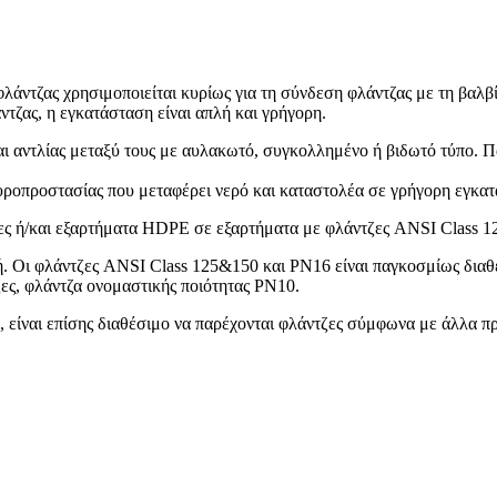
ντζας χρησιμοποιείται κυρίως για τη σύνδεση φλάντζας με τη βαλβί
τζας, η εγκατάσταση είναι απλή και γρήγορη.
αι αντλίας μεταξύ τους με αυλακωτό, συγκολλημένο ή βιδωτό τύπο. 
υροπροστασίας που μεταφέρει νερό και καταστολέα σε γρήγορη εγκα
ς ή/και εξαρτήματα HDPE σε εξαρτήματα με φλάντζες ANSI Class 12
ή. Οι φλάντζες ANSI Class 125&150 και PN16 είναι παγκοσμίως διαθέ
ες, φλάντζα ονομαστικής ποιότητας PN10.
, είναι επίσης διαθέσιμο να παρέχονται φλάντζες σύμφωνα με άλλα π