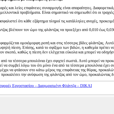
ρές και λείες επιφάνειες συναρμογής είναι απαραίτητες. Διαφορετικ
 μελλοντικά προβλήματα. Είναι σημαντικό να σημειωθεί ότι οι τραχι
 διασφαλιστεί ότι κάθε εξάρτημα πληροί τις κατάλληλες ανοχές, προκε
ς βλέπουν τον ώμο της φλάντζας να προεξέχει από 0,010 έως 0,030 ίν
αρμόζεται ομοιόμορφη ροπή και στις τέσσερις βίδες φλάντζας. Αυτό
ψηλή πίεση. Επίσης, κατά το σφίξιμο των βιδών, η καθεμία πρέπει ν
τον σκοπό, καθώς η πίεση δεν ελέγχεται εύκολα και μπορεί να οδηγήσ
α από τα τέσσερα μπουλόνια έχει σφιχτεί σωστά. Αυτό μπορεί να προ
ί να συμβεί λόγω του ότι μόνο ένα από τα τέσσερα μπουλόνια έχει σ
 μέχρι να φτάσουν στο κάτω μέρος της επιφάνειας της θύρας, προκαλ
 προκαλέσει την ανύψωση της φλάντζας από τον ώμο, προκαλώντας δι
σφορές Εργοστασίου – Διαχωρισμένη Φλάντζα – DIKAI