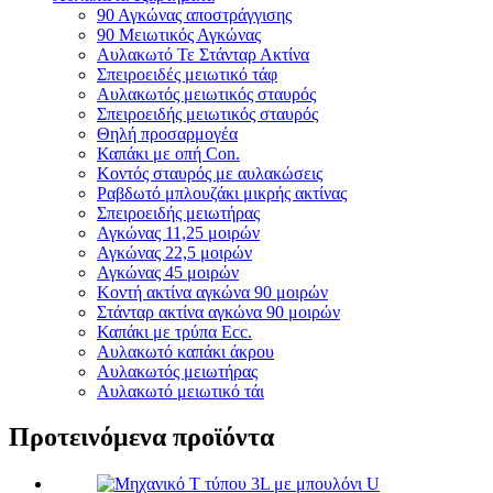
90 Αγκώνας αποστράγγισης
90 Μειωτικός Αγκώνας
Αυλακωτό Τε Στάνταρ Ακτίνα
Σπειροειδές μειωτικό τάφ
Αυλακωτός μειωτικός σταυρός
Σπειροειδής μειωτικός σταυρός
Θηλή προσαρμογέα
Καπάκι με οπή Con.
Κοντός σταυρός με αυλακώσεις
Ραβδωτό μπλουζάκι μικρής ακτίνας
Σπειροειδής μειωτήρας
Αγκώνας 11,25 μοιρών
Αγκώνας 22,5 μοιρών
Αγκώνας 45 μοιρών
Κοντή ακτίνα αγκώνα 90 μοιρών
Στάνταρ ακτίνα αγκώνα 90 μοιρών
Καπάκι με τρύπα Ecc.
Αυλακωτό καπάκι άκρου
Αυλακωτός μειωτήρας
Αυλακωτό μειωτικό τάι
Προτεινόμενα προϊόντα