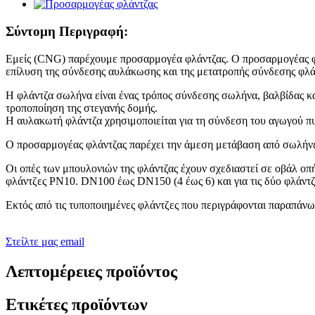
Σύντομη Περιγραφή:
Εμείς (CNG) παρέχουμε προσαρμογέα φλάντζας. Ο προσαρμογέας φλά
επίλυση της σύνδεσης αυλάκωσης και της μετατροπής σύνδεσης φλάν
Η φλάντζα σωλήνα είναι ένας τρόπος σύνδεσης σωλήνα, βαλβίδας κ
τροποποίηση της στεγανής δομής.
Η αυλακωτή φλάντζα χρησιμοποιείται για τη σύνδεση του αγωγού π
Ο προσαρμογέας φλάντζας παρέχει την άμεση μετάβαση από σωλήνε
Οι οπές των μπουλονιών της φλάντζας έχουν σχεδιαστεί σε οβάλ οπ
φλάντζες PN10. DN100 έως DN150 (4 έως 6) και για τις δύο φλάντζ
Εκτός από τις τυποποιημένες φλάντζες που περιγράφονται παραπάνω
Στείλτε μας email
Λεπτομέρειες προϊόντος
Ετικέτες προϊόντων