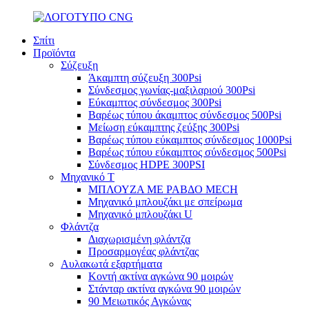
Σπίτι
Προϊόντα
Σύζευξη
Άκαμπτη σύζευξη 300Psi
Σύνδεσμος γωνίας-μαξιλαριού 300Psi
Εύκαμπτος σύνδεσμος 300Psi
Βαρέως τύπου άκαμπτος σύνδεσμος 500Psi
Μείωση εύκαμπτης ζεύξης 300Psi
Βαρέως τύπου εύκαμπτος σύνδεσμος 1000Psi
Βαρέως τύπου εύκαμπτος σύνδεσμος 500Psi
Σύνδεσμος HDPE 300PSI
Μηχανικό Τ
ΜΠΛΟΥΖΑ ΜΕ ΡΑΒΔΟ MECH
Μηχανικό μπλουζάκι με σπείρωμα
Μηχανικό μπλουζάκι U
Φλάντζα
Διαχωρισμένη φλάντζα
Προσαρμογέας φλάντζας
Αυλακωτά εξαρτήματα
Κοντή ακτίνα αγκώνα 90 μοιρών
Στάνταρ ακτίνα αγκώνα 90 μοιρών
90 Μειωτικός Αγκώνας