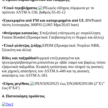
•
Υλικό περιβλήματος
ωμός σίδηρος σύμφωνα με το
πρότυπο ASTM A-536, βαθμός 65-45-12
•
Εγκεκριμένο από FM και καταχωρημένο από UL
:RWPrated
πίεση λειτουργίας 300PSI (2,065 Mpa/20,65 bars)
•
Φινίρισμα κατοικίας
: Εποξειδική επίστρωση με συγκόλληση
Fusion Bonded (Προαιρετικά: Γαλβανισμένη εν θερμώ και άλλες)
•
Υλικό φλάντζας ζεύξης
:EPDM (Προαιρετικά: Νιτρίλιο NBR,
Σιλικόνη και άλλα)
Βίδες και παξιμάδια
Θερμικά επεξεργασμένα και
ηλεκτρογαλβανισμένα μπουλόνια με οβάλ λαιμό και βαρέως τύπου
εξαγωνικά παξιμάδια. Κεφαλή ερπύστριας που πληροί τις φυσικές
και χημικές απαιτήσεις του ASTM A-449 και τις φυσικές
απαιτήσεις του ASTM A-183.
•
Εύρος μεγέθους
N50XDN25 έως DN200XDN100 (2''X1''
έως 8''X4'')
4. Πιστοποίηση προϊόντος