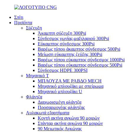
Σπίτι
Προϊόντα
Σύζευξη
Άκαμπτη σύζευξη 300Psi
Σύνδεσμος γωνίας-μαξιλαριού 300Psi
Εύκαμπτος σύνδεσμος 300Psi
Βαρέως τύπου άκαμπτος σύνδεσμος 500Psi
Μείωση εύκαμπτης ζεύξης 300Psi
Βαρέως τύπου εύκαμπτος σύνδεσμος 1000Psi
Βαρέως τύπου εύκαμπτος σύνδεσμος 500Psi
Σύνδεσμος HDPE 300PSI
Μηχανικό Τ
ΜΠΛΟΥΖΑ ΜΕ ΡΑΒΔΟ MECH
Μηχανικό μπλουζάκι με σπείρωμα
Μηχανικό μπλουζάκι U
Φλάντζα
Διαχωρισμένη φλάντζα
Προσαρμογέας φλάντζας
Αυλακωτά εξαρτήματα
Κοντή ακτίνα αγκώνα 90 μοιρών
Στάνταρ ακτίνα αγκώνα 90 μοιρών
90 Μειωτικός Αγκώνας