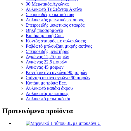
90 Μειωτικός Αγκώνας
Αυλακωτό Τε Στάνταρ Ακτίνα
Σπειροειδές μειωτικό τάφ
Αυλακωτός μειωτικός σταυρός
Σπειροειδής μειωτικός σταυρός
Θηλή προσαρμογέα
Καπάκι με οπή Con.
Κοντός σταυρός με αυλακώσεις
Ραβδωτό μπλουζάκι μικρής ακτίνας
Σπειροειδής μειωτήρας
Αγκώνας 11,25 μοιρών
Αγκώνας 22,5 μοιρών
Αγκώνας 45 μοιρών
Κοντή ακτίνα αγκώνα 90 μοιρών
Στάνταρ ακτίνα αγκώνα 90 μοιρών
Καπάκι με τρύπα Ecc.
Αυλακωτό καπάκι άκρου
Αυλακωτός μειωτήρας
Αυλακωτό μειωτικό τάι
Προτεινόμενα προϊόντα