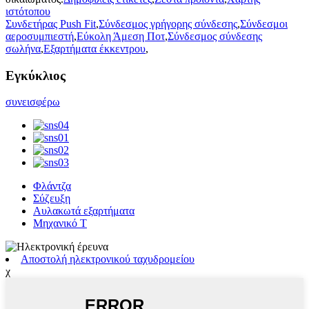
ιστότοπου
Συνδετήρας Push Fit
,
Σύνδεσμος γρήγορης σύνδεσης
,
Σύνδεσμοι
αεροσυμπιεστή
,
Εύκολη Άμεση Ποτ
,
Σύνδεσμος σύνδεσης
σωλήνα
,
Εξαρτήματα έκκεντρου
,
Εγκύκλιος
συνεισφέρω
Φλάντζα
Σύζευξη
Αυλακωτά εξαρτήματα
Μηχανικό Τ
Αποστολή ηλεκτρονικού ταχυδρομείου
χ