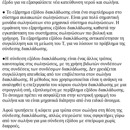
έξοδο για να εξασφαλίσετε νέα κατεύθυνση νερού και σωλήνα.
● Το εξάρτημα εξόδου διακλάδωσης είναι ένα συμπλήρωμα στο
σύστημα αυλακωτών σωληνώσεων. Είναι μια πολύ σημαντική
μονάδα σωληνώσεων στο μηχανικό σύστημα σωληνώσεων. Η
εμφάνιση του εξαρτήματος εξόδου διακλάδωσης καθιστά την
εγκατάσταση του συστήματος σωληνώσεων πιο βολική και
γρήγορη. Τα εξαρτήματα εξόδου διακλάδωσης αντικατέστησαν τη
συγκόλληση και τη μείωση του Τ, για να λύσουν το πρόβλημα της
σύνδεσης διακλάδωσης.
●Η σύνδεση εξόδου διακλάδωσης είναι ένας άλλος τρόπος
καινοτομίας στις σωληνώσεις, με τη χρήση βιδωτών συνδέσεων
στις συνδέσεις των συνδέσμων διακλάδωσης. Δεν χρειάζεται
συγκόλληση απευθείας από τον επιβλέποντα στον σωλήνα
διακλάδωσης. Η μέθοδος που χρησιμοποιείται είναι η ανάγκη να
αναληφθεί η επεξεργασία του κύριου σωλήνα διακλάδωσης με μια
στρογγυλή οπή, εξοπλισμένη με περίβλημα εξόδου διακλάδωσης.
Το άνοιγμα πρέπει να ασφαλίζεται στην κεντρική γραμμή του
σωλήνα και να είναι μηχανικά διάτρητο από ένα ειδικό άνοιγμα.
Αφού τρυπήσετε ή κόψετε μια τρύπα στον σωλήνα στη θέση της
σύνδεσης διακλάδωσης, απλώς στερεώστε τους σφιγκτήρες γύρω
από τον σωλήνα για μια σύνδεση εξόδου με σπείρωμα χωρίς
διαρροές.