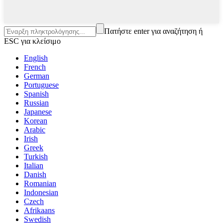
Πατήστε enter για αναζήτηση ή
ESC για κλείσιμο
English
French
German
Portuguese
Spanish
Russian
Japanese
Korean
Arabic
Irish
Greek
Turkish
Italian
Danish
Romanian
Indonesian
Czech
Afrikaans
Swedish