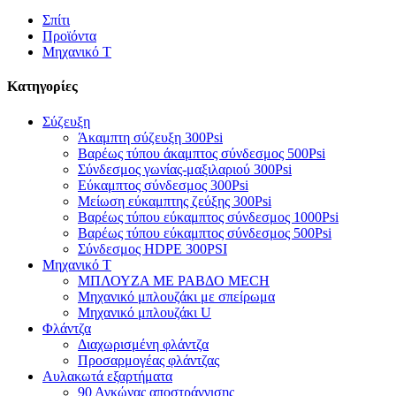
Σπίτι
Προϊόντα
Μηχανικό Τ
Κατηγορίες
Σύζευξη
Άκαμπτη σύζευξη 300Psi
Βαρέως τύπου άκαμπτος σύνδεσμος 500Psi
Σύνδεσμος γωνίας-μαξιλαριού 300Psi
Εύκαμπτος σύνδεσμος 300Psi
Μείωση εύκαμπτης ζεύξης 300Psi
Βαρέως τύπου εύκαμπτος σύνδεσμος 1000Psi
Βαρέως τύπου εύκαμπτος σύνδεσμος 500Psi
Σύνδεσμος HDPE 300PSI
Μηχανικό Τ
ΜΠΛΟΥΖΑ ΜΕ ΡΑΒΔΟ MECH
Μηχανικό μπλουζάκι με σπείρωμα
Μηχανικό μπλουζάκι U
Φλάντζα
Διαχωρισμένη φλάντζα
Προσαρμογέας φλάντζας
Αυλακωτά εξαρτήματα
90 Αγκώνας αποστράγγισης