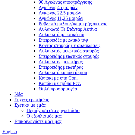
90 Αγκώνας αποστράγγισης
Αγκώνας 45 μοιρών
Αγκώνας 22,5 μοιρών
Αγκώνας 11,25 μοιρών
Ραβδωτό μπλουζάκι μικρής ακτίνας
Αυλακωτό Τε Στάνταρ Ακτίνα
Αυλακωτό μειωτικό τάι
Σπειροειδές μειωτικό τάφ
Κοντός σταυρός με αυλακώσεις
Αυλακωτός μειωτικός σταυρός
Σπειροειδής μειωτικός σταυρός
Αυλακωτός μειωτήρας
Σπειροειδής μειωτήρας
Αυλακωτό καπάκι άκρου
Καπάκι με οπή Con.
Καπάκι με τρύπα Ecc.
Θηλή προσαρμογέα
Νέα
Συχνές ερωτήσεις
Σχετικά με εμάς
Περιήγηση στο εργοστάσιο
Ο εξοπλισμός μας
Επικοινωνήστε μαζί μας
English