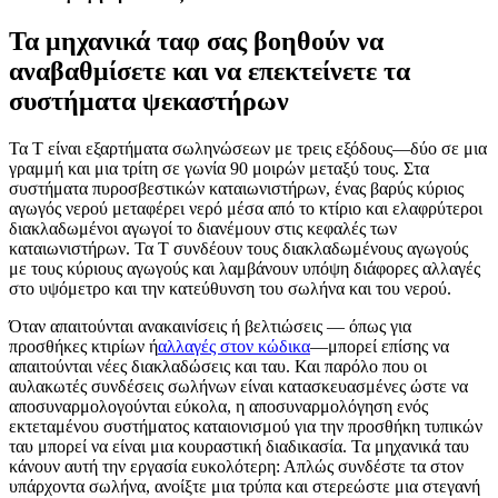
Τα μηχανικά ταφ σας βοηθούν να
αναβαθμίσετε και να επεκτείνετε τα
συστήματα ψεκαστήρων
Τα Τ είναι εξαρτήματα σωληνώσεων με τρεις εξόδους—δύο σε μια
γραμμή και μια τρίτη σε γωνία 90 μοιρών μεταξύ τους. Στα
συστήματα πυροσβεστικών καταιωνιστήρων, ένας βαρύς κύριος
αγωγός νερού μεταφέρει νερό μέσα από το κτίριο και ελαφρύτεροι
διακλαδωμένοι αγωγοί το διανέμουν στις κεφαλές των
καταιωνιστήρων. Τα Τ συνδέουν τους διακλαδωμένους αγωγούς
με τους κύριους αγωγούς και λαμβάνουν υπόψη διάφορες αλλαγές
στο υψόμετρο και την κατεύθυνση του σωλήνα και του νερού.
Όταν απαιτούνται ανακαινίσεις ή βελτιώσεις — όπως για
προσθήκες κτιρίων ή
αλλαγές στον κώδικα
—μπορεί επίσης να
απαιτούνται νέες διακλαδώσεις και ταυ. Και παρόλο που οι
αυλακωτές συνδέσεις σωλήνων είναι κατασκευασμένες ώστε να
αποσυναρμολογούνται εύκολα, η αποσυναρμολόγηση ενός
εκτεταμένου συστήματος καταιονισμού για την προσθήκη τυπικών
ταυ μπορεί να είναι μια κουραστική διαδικασία. Τα μηχανικά ταυ
κάνουν αυτή την εργασία ευκολότερη: Απλώς συνδέστε τα στον
υπάρχοντα σωλήνα, ανοίξτε μια τρύπα και στερεώστε μια στεγανή