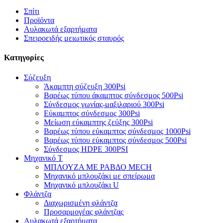
Σπίτι
Προϊόντα
Αυλακωτά εξαρτήματα
Σπειροειδής μειωτικός σταυρός
Κατηγορίες
Σύζευξη
Άκαμπτη σύζευξη 300Psi
Βαρέως τύπου άκαμπτος σύνδεσμος 500Psi
Σύνδεσμος γωνίας-μαξιλαριού 300Psi
Εύκαμπτος σύνδεσμος 300Psi
Μείωση εύκαμπτης ζεύξης 300Psi
Βαρέως τύπου εύκαμπτος σύνδεσμος 1000Psi
Βαρέως τύπου εύκαμπτος σύνδεσμος 500Psi
Σύνδεσμος HDPE 300PSI
Μηχανικό Τ
ΜΠΛΟΥΖΑ ΜΕ ΡΑΒΔΟ MECH
Μηχανικό μπλουζάκι με σπείρωμα
Μηχανικό μπλουζάκι U
Φλάντζα
Διαχωρισμένη φλάντζα
Προσαρμογέας φλάντζας
Αυλακωτά εξαρτήματα