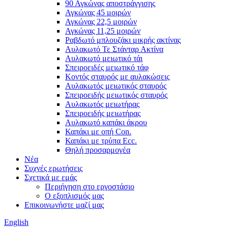
90 Αγκώνας αποστράγγισης
Αγκώνας 45 μοιρών
Αγκώνας 22,5 μοιρών
Αγκώνας 11,25 μοιρών
Ραβδωτό μπλουζάκι μικρής ακτίνας
Αυλακωτό Τε Στάνταρ Ακτίνα
Αυλακωτό μειωτικό τάι
Σπειροειδές μειωτικό τάφ
Κοντός σταυρός με αυλακώσεις
Αυλακωτός μειωτικός σταυρός
Σπειροειδής μειωτικός σταυρός
Αυλακωτός μειωτήρας
Σπειροειδής μειωτήρας
Αυλακωτό καπάκι άκρου
Καπάκι με οπή Con.
Καπάκι με τρύπα Ecc.
Θηλή προσαρμογέα
Νέα
Συχνές ερωτήσεις
Σχετικά με εμάς
Περιήγηση στο εργοστάσιο
Ο εξοπλισμός μας
Επικοινωνήστε μαζί μας
English