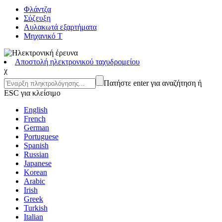
Φλάντζα
Σύζευξη
Αυλακωτά εξαρτήματα
Μηχανικό Τ
Αποστολή ηλεκτρονικού ταχυδρομείου
χ
Πατήστε enter για αναζήτηση ή
ESC για κλείσιμο
English
French
German
Portuguese
Spanish
Russian
Japanese
Korean
Arabic
Irish
Greek
Turkish
Italian