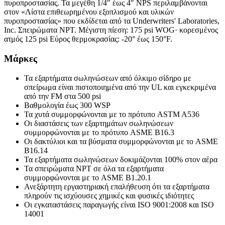
πυροπροστασίας. Τα μεγέθη 1/4″ έως 4″ NPS περιλαμβάνονται
στον «Λίστα επιθεωρημένου εξοπλισμού και υλικών
πυροπροστασίας» που εκδίδεται από τα Underwriters' Laboratories,
Inc. Σπειρώματα NPT. Μέγιστη πίεση: 175 psi WOG· κορεσμένος
ατμός 125 psi Εύρος θερμοκρασίας: -20° έως 150°F.
Μάρκες
Τα εξαρτήματα σωληνώσεων από όλκιμο σίδηρο με
σπείρωμα είναι πιστοποιημένα από την UL και εγκεκριμένα
από την FM στα 500 psi
Βαθμολογία έως 300 WSP
Τα χυτά συμμορφώνονται με το πρότυπο ASTM A536
Οι διαστάσεις των εξαρτημάτων σωληνώσεων
συμμορφώνονται με το πρότυπο ASME B16.3
Οι δακτύλιοι και τα βύσματα συμμορφώνονται με το ASME
B16.14
Τα εξαρτήματα σωληνώσεων δοκιμάζονται 100% στον αέρα
Τα σπειρώματα NPT σε όλα τα εξαρτήματα
συμμορφώνονται με το ASME B1.20.1
Ανεξάρτητη εργαστηριακή επαλήθευση ότι τα εξαρτήματα
πληρούν τις ισχύουσες χημικές και φυσικές ιδιότητες
Οι εγκαταστάσεις παραγωγής είναι ISO 9001:2008 και ISO
14001