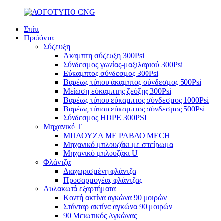
Σπίτι
Προϊόντα
Σύζευξη
Άκαμπτη σύζευξη 300Psi
Σύνδεσμος γωνίας-μαξιλαριού 300Psi
Εύκαμπτος σύνδεσμος 300Psi
Βαρέως τύπου άκαμπτος σύνδεσμος 500Psi
Μείωση εύκαμπτης ζεύξης 300Psi
Βαρέως τύπου εύκαμπτος σύνδεσμος 1000Psi
Βαρέως τύπου εύκαμπτος σύνδεσμος 500Psi
Σύνδεσμος HDPE 300PSI
Μηχανικό Τ
ΜΠΛΟΥΖΑ ΜΕ ΡΑΒΔΟ MECH
Μηχανικό μπλουζάκι με σπείρωμα
Μηχανικό μπλουζάκι U
Φλάντζα
Διαχωρισμένη φλάντζα
Προσαρμογέας φλάντζας
Αυλακωτά εξαρτήματα
Κοντή ακτίνα αγκώνα 90 μοιρών
Στάνταρ ακτίνα αγκώνα 90 μοιρών
90 Μειωτικός Αγκώνας