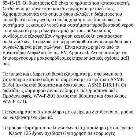
65-45-15. Οι διαστάσεις CE είναι το πρότυπο του κατασκευαστή.
Συνδέονται με σύνδεσμο και συνεργάζονται μεταξύ τους.
Χρησιμοποιούνται στο σημείο όπου αλλάζει η διάμετρος του
πυροσβεστικού αγωγού, ο οποίος χρησιμοποιείται κυρίως σε
συστήματα ψεκασμού νερού και συστήματα πυροσβεστικού νερού.
Τα αυλακωτά μέρη σωλήνων μαζί με τους αυλακωτούς
συνδέσμους εξασφαλίζουν γρήγορη και εύκολη εγκατάσταση
σωληνώσεων. Τα αυλακωτά μέρη αντικαθιστούν τα παραδοσιακά
συγκολλημένα μέρη σωλήνων. Είναι καταχωρημένα από τα
Εργαστήρια Ασφαλιστών της FM Approved. Ανυπομονούμε να
δημιουργήσουμε μακροπρόθεσμες επιχειρηματικές σχέσεις μαζί
σας.
Τα τυπικά και εξαιρετικά βαριά εξαρτήματα με σπείρωμα από
χυτοσίδηρο κατασκευάζονται σύμφωνα με το πρότυπο ASME-
B16.4 (εκτός από βύσματα και δακτυλίους, ASME B16.14). Οι
διαστάσεις συμμορφώνονται επίσης με τις Ομοσπονδιακές
Προδιαγραφές, WW-P-501 (εκτός από βύσματα και δακτυλίους
WW-P-471).
Τα εξαρτήματα από χυτοσίδηρο με σπείρωμα διατίθενται σε μαύρο
και γαλβανισμένο χρώμα.
Τα μαύρα εξαρτήματα σωληνώσεων από χυτοσίδηρο με σπείρωμα
— Κλάση 125 έχουν σχεδιαστεί για χρήση σε εφαρμογές