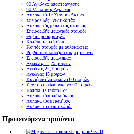
90 Αγκώνας αποστράγγισης
90 Μειωτικός Αγκώνας
Αυλακωτό Τε Στάνταρ Ακτίνα
Σπειροειδές μειωτικό τάφ
Αυλακωτός μειωτικός σταυρός
Σπειροειδής μειωτικός σταυρός
Θηλή προσαρμογέα
Καπάκι με οπή Con.
Κοντός σταυρός με αυλακώσεις
Ραβδωτό μπλουζάκι μικρής ακτίνας
Σπειροειδής μειωτήρας
Αγκώνας 11,25 μοιρών
Αγκώνας 22,5 μοιρών
Αγκώνας 45 μοιρών
Κοντή ακτίνα αγκώνα 90 μοιρών
Στάνταρ ακτίνα αγκώνα 90 μοιρών
Καπάκι με τρύπα Ecc.
Αυλακωτό καπάκι άκρου
Αυλακωτός μειωτήρας
Αυλακωτό μειωτικό τάι
Προτεινόμενα προϊόντα