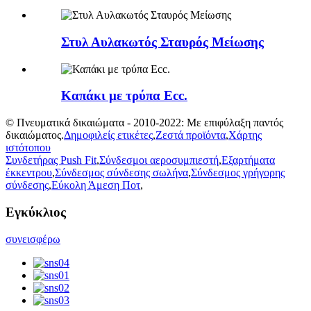
Στυλ Αυλακωτός Σταυρός Μείωσης
Καπάκι με τρύπα Ecc.
© Πνευματικά δικαιώματα - 2010-2022: Με επιφύλαξη παντός
δικαιώματος.
Δημοφιλείς ετικέτες
,
Ζεστά προϊόντα
,
Χάρτης
ιστότοπου
Συνδετήρας Push Fit
,
Σύνδεσμοι αεροσυμπιεστή
,
Εξαρτήματα
έκκεντρου
,
Σύνδεσμος σύνδεσης σωλήνα
,
Σύνδεσμος γρήγορης
σύνδεσης
,
Εύκολη Άμεση Ποτ
,
Εγκύκλιος
συνεισφέρω